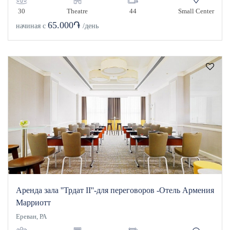
30
Theatre
44
Small Center
65.000֏
начиная с
/день
Аренда зала ''Трдат II''-для переговоров -Отель Армения
Марриотт
Ереван, РА