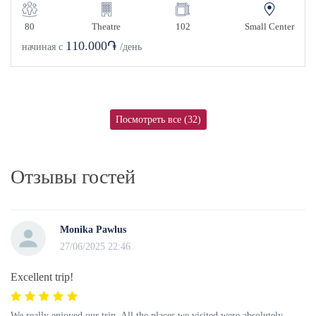
80
Theatre
102
Small Center
110.000֏
начиная с
/день
Посмотреть все (32)
Отзывы гостей
Monika Pawlus
27/06/2025 22:46
Excellent trip!
We really enjoyed our trip. All the places we visited were absolutely