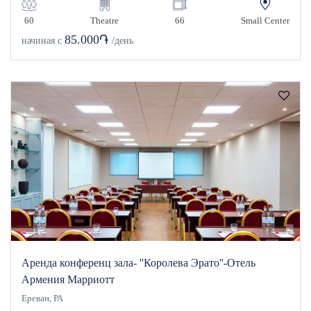
60
Theatre
66
Small Center
85.000֏
начиная с
/день
Аренда конференц зала- ''Королева Эрато''-Отель
Армения Марриотт
Ереван, РА