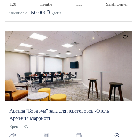
120
Theatre
155
Small Center
150.000֏
начиная с
/день
Аренда ''Бордрум'' зала для переговоров -Отель
Армения Марриотт
Ереван, РА