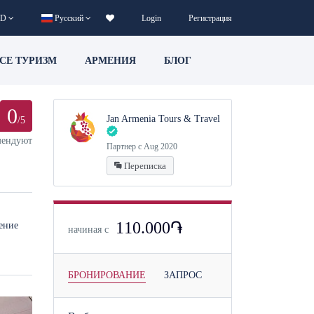
D
Русский
Login
Регистрация
CE ТУРИЗМ
АРМЕНИЯ
БЛОГ
0
Jan Armenia Tours & Travel
/5
мендуют
Партнер с Aug 2020
Переписка
110.000֏
ение
начиная с
БРОНИРОВАНИЕ
ЗАПРОС