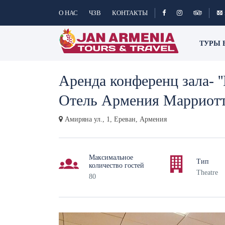
О НАС
ЧЗВ
КОНТАКТЫ
ТУРЫ 
Аренда конференц зала- ''
Отель Армения Марриот
Амиряна ул., 1, Ереван, Армения
Максимальное
Тип
количество гостей
Theatre
80