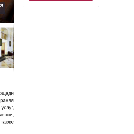
лощади
храняя
услуг,
мении,
 также