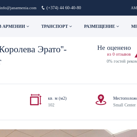
info@janarmenia.com
(+374) 44 60-40-80
AM
В АРМЕНИИ
ТРАНСПОРТ
РАЗМЕЩЕНИЕ
MI
Не оценено
Королева Эрато''-
из 0 отзывов
т
0% гостей реко
кв. м (м2)
Местополож
102
Small Center