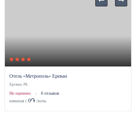
Отель «Метрополь» Ереван
Ереван, РА
Не оценено
0 отзывов
0֏
начиная с
/ночь