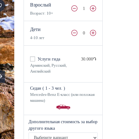
Взрослый
1
Возраст: 10+
Дети
0
4-10 лет
Услуги гида
30.000֏
Армянский, Русский,
Английский
Седан (
1
- 3 чел.
)
Mercedes-Benz E-класс (или похожая
машина)
Дополнительная стоимость за выбор
другого языка