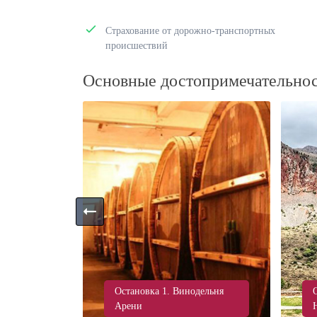
Страхование от дорожно-транспортных
происшествий
Основные достопримечательно
укский
Остановка 1. Винодельня
Арени