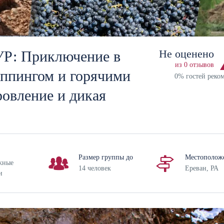
Не оценено
 Приключение в
из 0 отзывов
иппингом и горячими
0% гостей реко
ровление и дикая
Размер группы до
Местополож
жные
14 человек
Ереван, РА
и