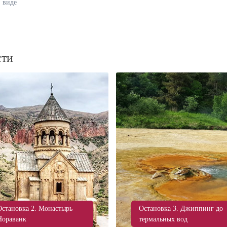
виде
сти
Остановка 2. Монастырь
Остановка 3. Джиппинг до
Нораванк
термальных вод