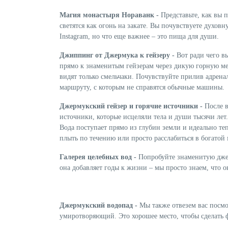
Магия монастыря Нораванк -
Представьте, как вы 
светятся как огонь на закате. Вы почувствуете духов
Instagram, но что еще важнее – это пища для души.
Джиппинг от Джермука к гейзеру -
Вот ради чего в
прямо к знаменитым гейзерам через дикую горную ме
видят только смельчаки. Почувствуйте прилив адрен
маршруту, с которым не справятся обычные машины.
Джермукский гейзер и горячие источники -
После в
источники, которые исцеляли тела и души тысячи лет
Вода поступает прямо из глубин земли и идеально те
плыть по течению или просто расслабиться в богатой
Галерея целебных вод -
Попробуйте знаменитую джер
она добавляет годы к жизни – мы просто знаем, что он
Джермукский водопад -
Мы также отвезем вас посмот
умиротворяющий. Это хорошее место, чтобы сделать 