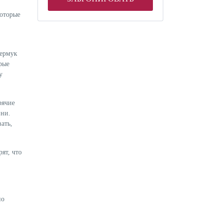
которые
жермук
рые
у
рячие
зни.
ать,
ят, что
но