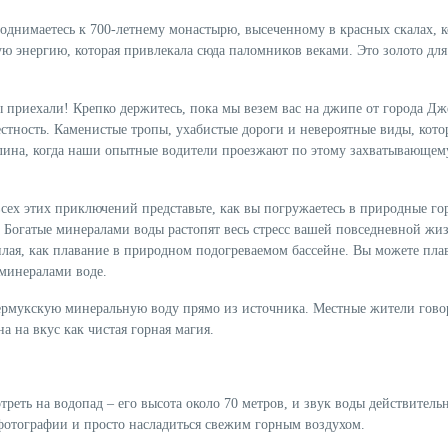
поднимаетесь к 700-летнему монастырю, высеченному в красных скалах, 
ную энергию, которая привлекала сюда паломников веками. Это золото для
ы приехали! Крепко держитесь, пока мы везем вас на джипе от города Д
стность. Каменистые тропы, ухабистые дороги и невероятные виды, кото
алина, когда наши опытные водители проезжают по этому захватывающем
сех этих приключений представьте, как вы погружаетесь в природные го
. Богатые минералами воды растопят весь стресс вашей повседневной жи
плая, как плавание в природном подогреваемом бассейне. Вы можете плав
 минералами воде.
мукскую минеральную воду прямо из источника. Местные жители говор
а на вкус как чистая горная магия.
реть на водопад – его высота около 70 метров, и звук воды действитель
фотографии и просто насладиться свежим горным воздухом.