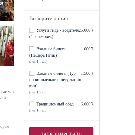
Выберите опцию
Услуги гида - водителя
25.000֏
(1-7 человек)
Входные билеты
1.000֏
(Пещера Птиц)
(/на 1 чел.)
Входные билеты (Тур
1.500֏
по винодельне и дегустация
вин)
ой дикой
(/на 1 чел.)
яли.
Традиционный обед
6.000֏
(/на 1 чел.)
торые
ЗАБРОНИРОВАТЬ