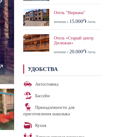
Отель ''Нирвана''
15.000֏
начиная с
/ночь
Отель «Старый центр
Дилижан»
20.000֏
начиная с
/ночь
УДОБСТВА
Автостоянка
Бассейн
Принадлежности для
приготовления шашлыка
Кухня