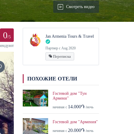
Смотреть видео
0
Jan Armenia Tours & Travel
/5
мендуют
Партнер с Aug 2020
Переписка
ПОХОЖИЕ ОТЕЛИ
Гостевой дом ''Тун
Армени''
14.000֏
начиная с
/ночь
Гостевой дом ''Армения''
20.000֏
начиная с
/ночь