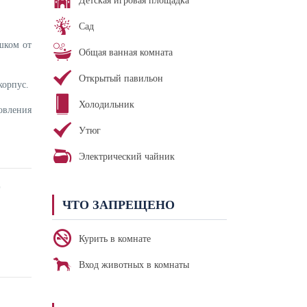
Детская игровая площадка
Сад
ешком от
Общая ванная комната
Открытый павильон
корпус.
Холодильник
овления
Утюг
Электрический чайник
ЧТО ЗАПРЕЩЕНО
Курить в комнате
Вход животных в комнаты