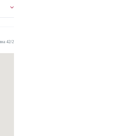
 отмены
рмянских
ация НЕ
денег и
Рядом с
на 42/2