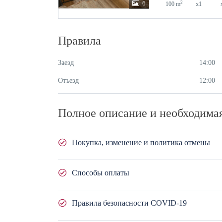
6
2
100 m
x1
Правила
Заезд
14:00
Отъезд
12:00
Полное описание и необходима
Покупка, изменение и политика отмены
Вы можете приобрести данную услугу полностью ил
Способы оплаты
оплачиваете оставшуюся часть стоимости услуги онл
до оказания услуги.
Банковский перевод
- это перевод соответст
Правила безопасности COVID-19
В случае изменения даты оказания услуги, плата не
драмах, рублях, долларах и евро.
оказания услуги.
Онлайн оплата
- это оплата, осуществляема