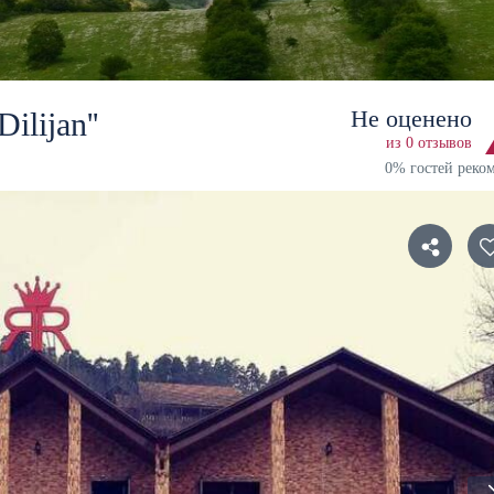
Не оценено
ilijan''
из 0 отзывов
0% гостей реко