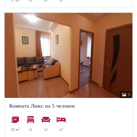
37 m
x1
x1
x1
5
Комната Люкс на 5 человек
2
42 m
x1
x1
x1