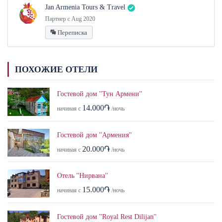
Jan Armenia Tours & Travel
Партнер с Aug 2020
Переписка
ПОХОЖИЕ ОТЕЛИ
Гостевой дом ''Тун Армени''
14.000֏
начиная с
/ночь
Гостевой дом ''Армения''
20.000֏
начиная с
/ночь
Отель ''Нирвана''
15.000֏
начиная с
/ночь
Гостевой дом ''Royal Rest Dilijan''