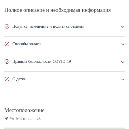
Полное описание и необходимая информация
Покупка, изменение и политика отмены
Вы можете приобрести данную услугу полностью или
Способы оплаты
забронировать ее, оплатив 50% от общей суммы. В случае
бронирования вы оплачиваете оставшуюся часть стоимости услуги
Банковский перевод
- это перевод соответствующей суммы
онлайн или оплата картой/наличными в офисе организации не
Правила безопасности COVID-19
на банковский счет организации. Вы можете осуществить
менее чем за 72 часа до оказания услуги.
оплату в драмах, рублях, долларах и евро.
В случае изменения даты оказания услуги, плата не взимается, если
Мы строго соблюдаем эпидемиологические правила, установленные
Онлайн оплата
- это оплата, осуществляемая через
О детях
вы сообщите об этом организации не менее чем за 72 часа до
постановлением Правительства Республики Армения.
официальный сайт организации. На данный момент можно
оказания услуги.
осуществить платеж с помощью карт Visa / Master в любой
Проживание детей до 5 лет бесплатно. Детям до 2 лет кровать не
валюте.
В случае форс-мажорных обстоятельств, организация имеет право
предоставляется: они могут переночевать в двуспальной кровати с
Оплата картой
- это оплата картой Visa / Master через POS-
изменить или отменить предоставление услуг. В случае отмены
родителями.
терминал в офисе организации. Сумма услуги указана в
услуги организацией, вы получите другие эквивалентные услуги.
Местоположение
армянских драмах, но вы можете оплатить картой в любой
валюте (конвертация валюты по курсу вашего банка).
Ул. Мясникяна 48
Отмена покупки, без каких-либо штрафных санкций, возможна
Организация НЕ ВЗИМАЕТ дополнительную сумму при
не менее чем за 72 часа.
Полную информацию о возврате денег и