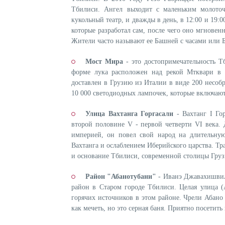
Тбилиси. Ангел выходит с маленьким молоточ
кукольный театр, и дважды в день, в 12:00 и 19:
которые разработал сам, после чего оно мгнове
Жители часто называют ее Башней с часами или 
Мост Мира
- это достопримечательность Т
форме лука расположен над рекой Мтквари в 
доставлен в Грузию из Италии в виде 200 несобр
10 000 светодиодных лампочек, которые включают
Улица Вахтанга Горгасали
- Вахтанг I Го
второй половине V - первой четверти VI века.
империей, он повел свой народ на длительную
Вахтанга и ослаблением Иберийского царства. Т
и основание Тбилиси, современной столицы Груз
Район "Абанотубани"
- Иванэ Джавахишвили
район в Старом городе Тбилиси. Целая улица 
горячих источников в этом районе. Чрели Абано 
как мечеть, но это серная баня. Приятно посетить