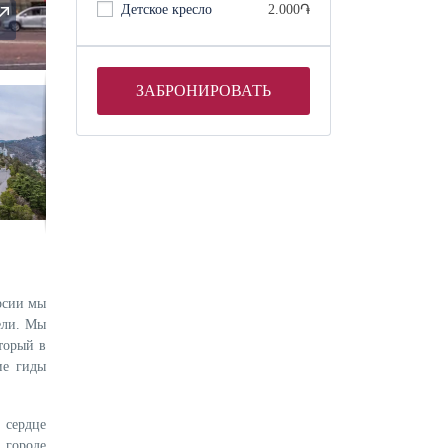
Детское кресло
2.000֏
ЗАБРОНИРОВАТЬ
рсии мы
ели. Мы
торый в
ие гиды
 сердце
 городе