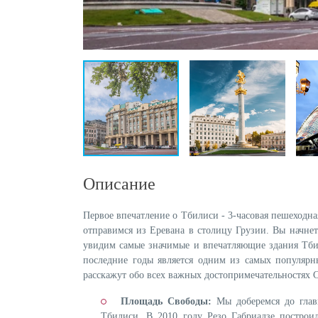
Описание
Первое впечатление о Тбилиси - 3-часовая пешеходна
отправимся из Еревана в столицу Грузии. Вы начне
увидим самые значимые и впечатляющие здания Тбил
последние годы является одним из самых популяр
расскажут обо всех важных достопримечательностях С
Площадь Свободы:
Мы доберемся до глав
Тбилиси. В 2010 году Резо Габриадзе построи