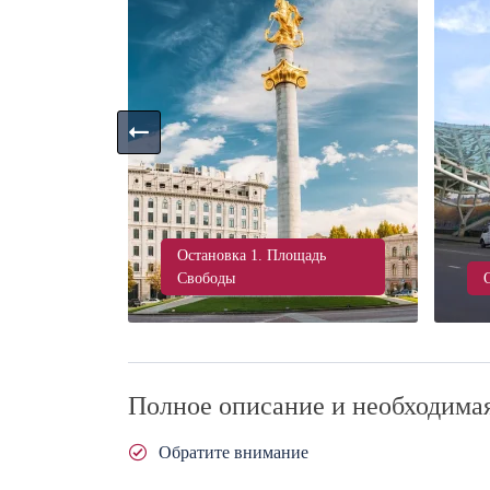
Остановка 1. Площадь
ый город
Свободы
Полное описание и необходима
Обратите внимание