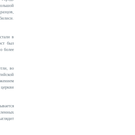
большой
зразцов,
билиси.
стали в
ост был
о более
тли, во
тийской
ажением
 церкви
ывается
сленных
ыглядит