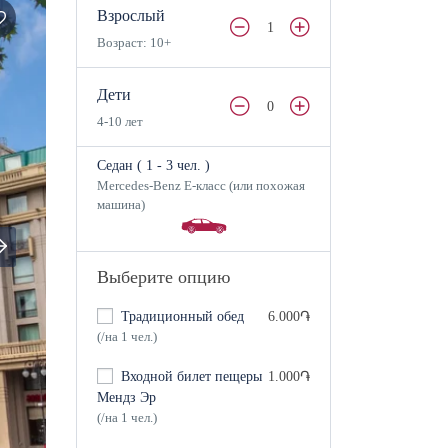
Взрослый
1
Возраст: 10+
Дети
0
4-10 лет
Седан (
1
- 3 чел.
)
Mercedes-Benz E-класс (или похожая
машина)
Выберите опцию
Традиционный обед
6.000֏
(/на 1 чел.)
Входной билет пещеры
1.000֏
Мендз Эр
(/на 1 чел.)