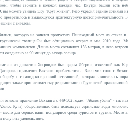
ком, чтобы звонить в колокол каждый час. Внутри башни есть не
00, вы можете увидеть шоу "Круг жизни". Резо украсил здание сотнями и
нно превратилось в выдающуюся архитектурную достопримечательность Т
Башней с ангелом.
билиси, которую не хочется пропустить Пешеходный мост из стекла и 
грузинской столице.Он был официально открыт в мае 2010 года. М
анных компонентов. Длина моста составляет 156 метров, в него встроен
ся ежедневно за 90 минут до захода солнца.
ргасали из династии Хосроидов был царем Иберии, известной как Кар
 Датировка правления Вахтанга проблематична. Заключив союз с Визан
 борьбу с сасанидско-иранской гегемонией, которая закончилась пор
радиция также приписывает ему реорганизацию Грузинской православной
ии.
 относит правление Вахтанга к 449-502 годам, "Абанотубани" - так наз
(Абанос Куча) общественных бань использует сернистые воды многочи
- место для серных ванн, популярное среди туристов и грузин. Место в
 и получить удовольствие.