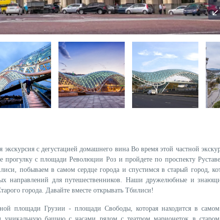
я экскурсия с дегустацией домашнего вина Во время этой частной экску
те прогулку с площади Революции Роз и пройдете по проспекту Рустав
иси, побываем в самом сердце города и спустимся в старый город, ко
ных направлений для путешественников. Наши дружелюбные и знающ
тарого города. Давайте вместе открывать Тбилиси!
ной площади Грузии - площади Свободы, которая находится в самом
л уникальную башню с часами рядом с театром марионеток в старом