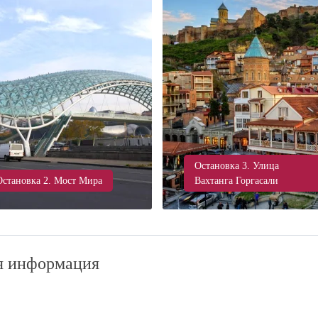
Остановка 3. Улица
Остановка 2. Мост Мира
Вахтанга Горгасали
я информация