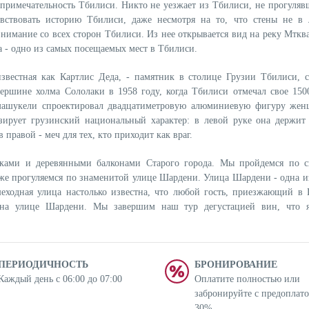
опримечательность Тбилиси. Никто не уезжает из Тбилиси, не прогуляв
вствовать историю Тбилиси, даже несмотря на то, что стены не в
нимание со всех сторон Тбилиси. Из нее открывается вид на реку Мтква
а - одно из самых посещаемых мест в Тбилиси.
звестная как Картлис Деда, - памятник в столице Грузии Тбилиси, 
ершине холма Сололаки в 1958 году, когда Тбилиси отмечал свое 1500
машукели спроектировал двадцатиметровую алюминиевую фигуру же
зирует грузинский национальный характер: в левой руке она держит
в правой - меч для тех, кто приходит как враг.
ками и деревянными балконами Старого города. Мы пройдемся по 
кже прогуляемся по знаменитой улице Шардени. Улица Шардени - одна и
еходная улица настолько известна, что любой гость, приезжающий в 
 на улице Шардени. Мы завершим наш тур дегустацией вин, что я
ПЕРИОДИЧНОСТЬ
БРОНИРОВАНИЕ
Каждый день с 06:00 до 07:00
Оплатите полностью или
забронируйте с предоплат
30%