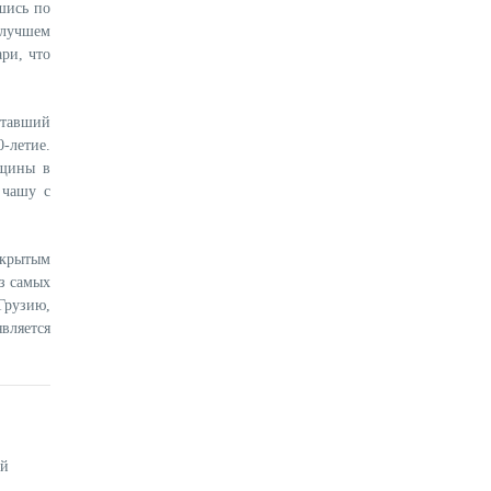
шись по
 лучшем
ри, что
ставший
-летие.
нщины в
 чашу с
скрытым
з самых
Грузию,
вляется
ой