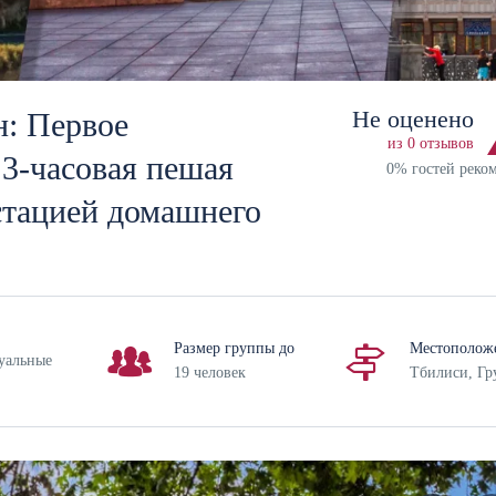
Не оценено
н: Первое
из 0 отзывов
 3-часовая пешая
0% гостей реко
устацией домашнего
Размер группы до
Местополож
уальные
19 человек
Тбилиси, Гр