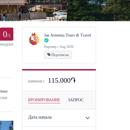
0
Jan Armenia Tours & Travel
/5
мендуют
Партнер с Aug 2020
Переписка
115.000֏
начиная с
ение
узия
БРОНИРОВАНИЕ
ЗАПРОС
Дата начала