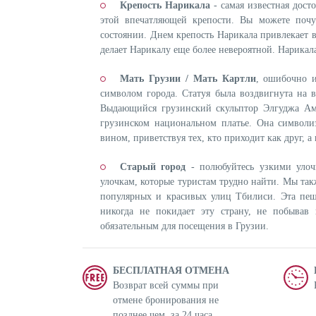
Крепость Нарикала
- самая известная дост
этой впечатляющей крепости. Вы можете почу
состоянии. Днем крепость Нарикала привлекает в
делает Нарикалу еще более невероятной. Нарикал
Мать Грузии / Мать Картли
, ошибочно и
символом города. Статуя была воздвигнута на в
Выдающийся грузинский скульптор Элгуджа А
грузинском национальном платье. Она символи
вином, приветствуя тех, кто приходит как друг, а 
Старый город
- полюбуйтесь узкими улоч
улочкам, которые туристам трудно найти. Мы та
популярных и красивых улиц Тбилиси. Эта пеш
никогда не покидает эту страну, не побывав
обязательным для посещения в Грузии.
БЕСПЛАТНАЯ ОТМЕНА
Возврат всей суммы при
отмене бронирования не
позднее чем за 24 часa