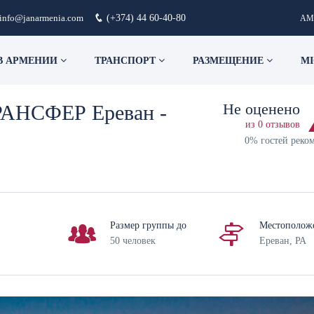
info@janarmenia.com
(+374) 44 60-40-80
AM
В АРМЕНИИ
ТРАНСПОРТ
РАЗМЕЩЕНИЕ
MI
Не оценено
НСФЕР Ереван -
из 0 отзывов
0% гостей реко
Размер группы до
Местополож
50 человек
Ереван, РА