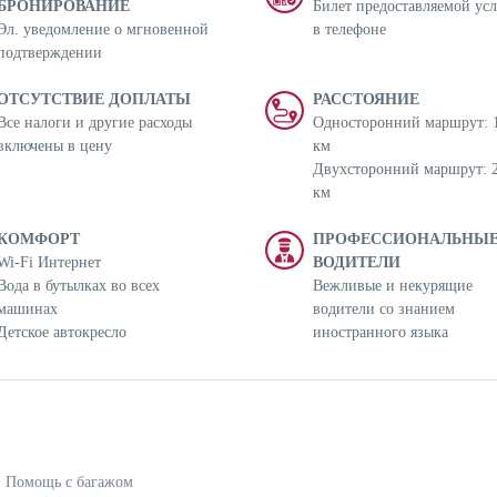
БРОНИРОВАНИЕ
Билет предоставляемой ус
Эл. уведомление о мгновенной
в телефоне
подтверждении
ОТСУТСТВИЕ ДОПЛАТЫ
РАССТОЯНИЕ
Все налоги и другие расходы
Односторонний маршрут: 
включены в цену
км
Двухсторонний маршрут: 
км
КОМФОРТ
ПРОФЕССИОНАЛЬНЫ
Wi-Fi Интернет
ВОДИТЕЛИ
Вода в бутылках во всех
Вежливые и некурящие
машинах
водители со знанием
Детское автокресло
иностранного языка
Помощь с багажом