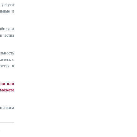
 услуги
льные и
обиля и
ичества
льность
итесь с
остях в
ния или
 можете
 низким