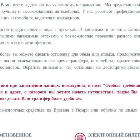
Вами месте и доставят по указанному направлению. Мы предоставляем
 лучших и высококлассных автомобилях. У нас работают профессиона
ование автомобиля, водителя и пассажиров.
остю предоставляется вода в бутылках. В зависимости от типа автом
ольшими багажными отсеками, с возможностью перевозки разного кол
одят чистку и дезинфекцию.
более вы можете сделать остановку для обеда или отдыха, продолжите
ь достопримечательности во время трансфера, пожалуйста, заранее свяж
становок. Обратите внимание, что остановки на достопримечательн
ки при заполнении данных, пожалуйста, в поле "Особые требова
 и адрес, с которого вы хотите начать путешествие, также Вы
ам сделать Ваш трансфер более удобным.
транспортных средствах из Еревана в Гюмри или обратно по самым
МГНОВЕННОЕ
ЭЛЕКТРОННЫЙ БИЛЕТ