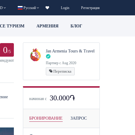
D
Русский
Login
Регистрация
CE ТУРИЗМ
АРМЕНИЯ
БЛОГ
0
Jan Armenia Tours & Travel
/5
мендуют
Партнер с Aug 2020
Переписка
30.000֏
ение
начиная с
БРОНИРОВАНИЕ
ЗАПРОС