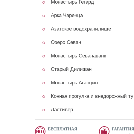
Монастырь Гегард
Арка Чаренца
Азатское водохранилище
Озеро Севан
Монастырь Севанаванк
Старый Дилижан
Монастырь Агарцин
Конная прогулка и
внедорожный ту
Ластивер
БЕСПЛАТНАЯ
ГАРАНТИ