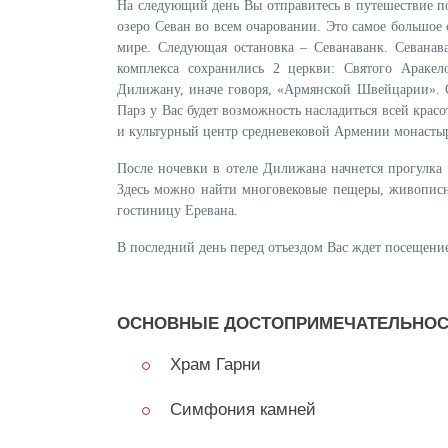
На следующий день Вы отправитесь в путешествие п
озеро Севан во всем очаровании. Это самое большо
мире. Следующая остановка – Севанаванк. Севанава
комплекса сохранились 2 церкви: Святого Аракел
Дилижану, иначе говоря, «Армянской Швейцарии». С
Парз у Вас будет возможность насладиться всей крас
и культурный центр средневековой Армении монасты
После ночевки в отеле Дилижана начнется прогулка 
Здесь можно найти многовековые пещеры, живописн
гостиницу Еревана.
В последний день перед отъездом Вас ждет посещен
ОСНОВНЫЕ ДОСТОПРИМЕЧАТЕЛЬНОС
Храм Гарни
Симфония камней