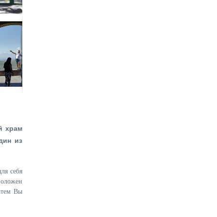
й храм
дин из
ля себя
положен
атем Вы