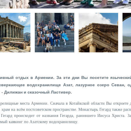
ктивный отдых в Армении. За эти дни Вы посетите язычески
сверкающее водохранилище Азат, лазурное озеро Севан, о
- Дилижан и сказочный Ластивер.
зрелищные места Армении. Сначала в Котайкской области Вы откроете д
храм на всём постсоветском пространстве. Монастырь Гегард также рас
 Гегард происходит от названия Гегарда, ранившего Иисуса Христа. З
аемый каякинг по Азатскому водохранилищу.