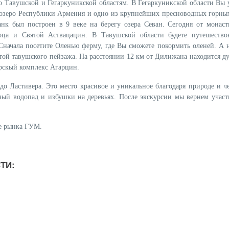
о Тавушской и Гегаркуникской областям. В Гегаркуникской области Вы 
е озеро Республики Армения и одно из крупнейших пресноводных горных
нк был построен в 9 веке на берегу озера Севан. Сегодня от монаст
оца и Святой Аствацацин. В Тавушской области будете путешество
начала посетите Оленью ферму, где Вы сможете покормить оленей. А н
отой тавушского пейзажа. На расстоянии 12 км от Дилижана находится д
рскый комплекс Агарцин.
до Ластивера. Это место красивое и уникальное благодаря природе и че
ый водопад и избушки на деревьях. После экскурсии мы вернем участ
ие рынка ГУМ.
ТИ: