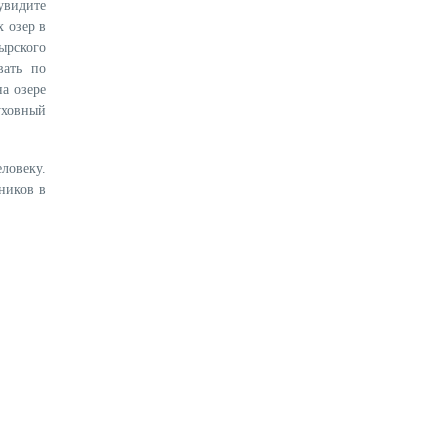
увидите
 озер в
ырского
вать по
а озере
уховный
ловеку.
ников в