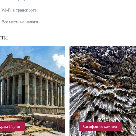
Wi-Fi в транспорте
Все местные налоги
сти
Храм Гарни
Симфония камней