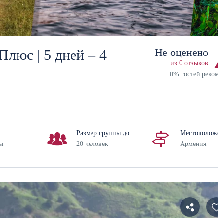
Не оценено
люс | 5 дней – 4
из 0 отзывов
0% гостей реко
Размер группы до
Местополож
ы
20 человек
Армения