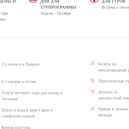
ЦЕНЫ И
ДНИ ДЛЯ
ДЛЯ ТУРОВ
ТУРПРОГРАММЫ
Встреча у отеля
 тура
Апрель - Октябрь
чел.
Билеты на
3 x ночлега в Ереване
международный 
Туристическая ст
4 x завтрак в отелях
Доплата за
Услуги местного гида для похода в
одноместный но
Ластивер
Чаевые и личные
Плата за вход в храм Гарни и
расходы
Симфонию камней
Конная прогулка