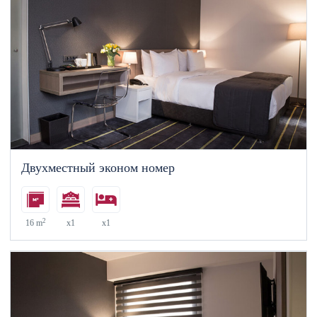
Двухместный эконом номер
2
16 m
x1
x1