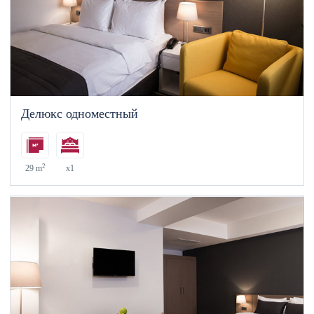
Делюкс одноместный
2
29 m
x1