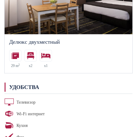
Делюкс двухместный
2
29 m
x2
x1
УДОБСТВА
Телевизор
Wi-Fi интернет
Кухня